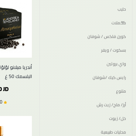
حليب
مكملات
كورن فلكس / شوفان
بسكوت / ويفر
واي بروتين
أندريا ميلانو لؤل
البلسمك 50 غ
رايس كيك /شوفان
0 JD
متنوع
5.0 (1)
أرز/ ملح/ زيت رش
خل/ زيوت
محليات طبيعية