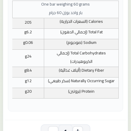
One bar weighing 60 grams
بار واحد بوزن 60 جرام
Calories
(السعرات الحرارية)
205
Total Fat
(إجمالي الدهون)
6.2
g
Sodium
(صوديوم)
0.06
g
Total Carbohydrates
(إجمالي
g
24
الكربوهيدرات)
Dietary Fiber
(ألياف غذائية)
8.4
g
Naturally Occurring Sugar
(سكر طبيعي)
12
g
Protein
(بروتين)
20
g