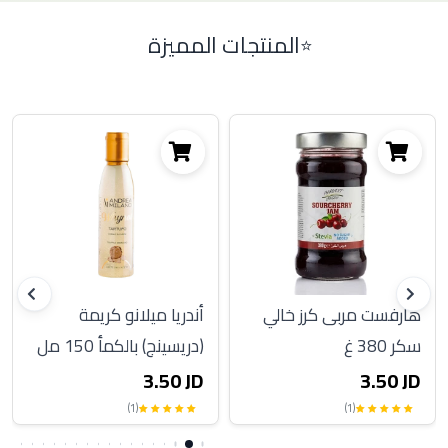
المنتجات المميزة
هارفست مربى كرز خالي
أندريا ميلانو كريمة
سكر 380 غ
(دريسينج) بالكمأ 150 مل
3.50 JD
3.50 JD
(1)
(1)