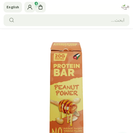
0
English