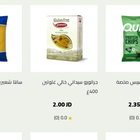
شيبس صلصة
جرانورو سيداني خالي غلوتين
سانتا شعيرية 
400غ
2.00 JD
2.35
0.0 (0)