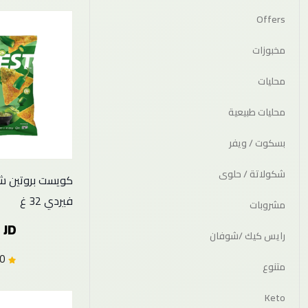
Offers
مخبوزات
محليات
محليات طبيعية
بسكوت / ويفر
شكولاتة / حلوى
كويست بروتين 
فيردي 32 غ
مشروبات
 JD
رايس كيك /شوفان
0.0 (0)
متنوع
Keto