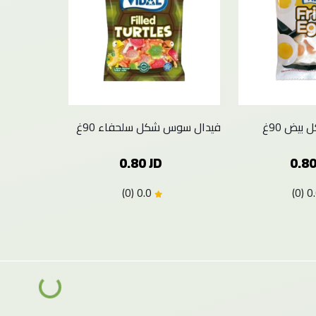
يض 90غ
فيدال سوس شكل سلحفاء 90غ
0.80 JD
0.80
0.0 (0)
Loading...