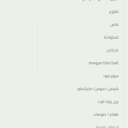
متنوع
ماس
شكولاتة
كرياتين
Vinegar/Oils/Salt
سوبر فود
شيبس/ سوس/ مارشملو
بري ورك اوت
طعام / صوصات
احماض امينية