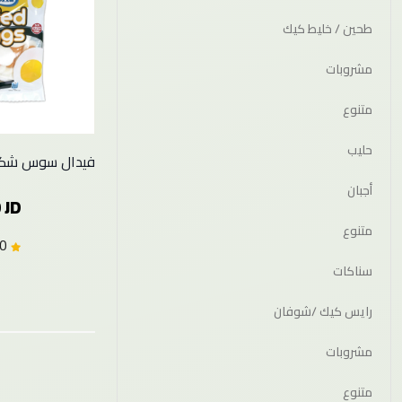
طحين / خليط كيك
مشروبات
متنوع
حليب
فيدال سوس شكل ب
أجبان
 JD
متنوع
0.0 (0)
سناكات
رايس كيك /شوفان
مشروبات
متنوع