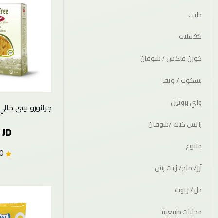
حليب
مكملات
كورن فلكس / شوفان
بسكوت / ويفر
واي بروتين
جرانورو بيني خالي جل
رايس كيك /شوفان
 JD
متنوع
0.0 (0)
أرز/ ملح/ زيت رش
خل/ زيوت
محليات طبيعية