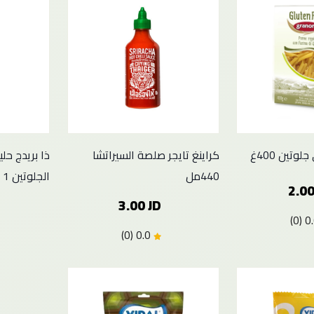
وتين 400غ
كراينغ تايجر صلصة السيراتشا
ذا بريدج حل
440مل
الجلوتين 1 لتر
2.00
3.00 JD
0.0 (0)