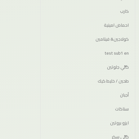
كارب
احماض امينية
كولاجين& فيتامين
test sub1 en
خالي جلوتين
طحين / خليط كيك
أجبان
سناكات
ايزو بروتين
خالي سكر