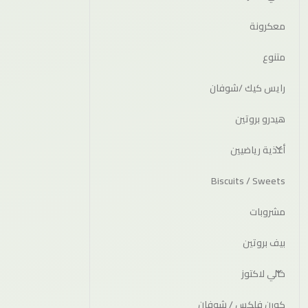
معكرونة
متنوع
رايس كيك /شوفان
هيدرو بروتين
أغذية رياضيين
Biscuits / Sweets
مشروبات
بيف بروتين
خالي لاكتوز
كورن فلكس / شوفان