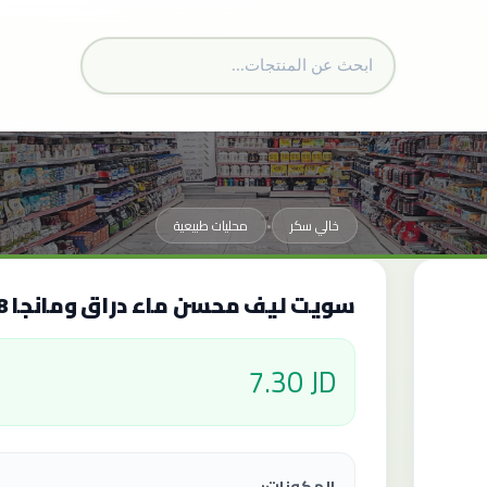
خالي سكر
محليات طبيعية
•
سويت ليف محسن ماء دراق ومانجا 48 مل
7.30 JD
المكونات: