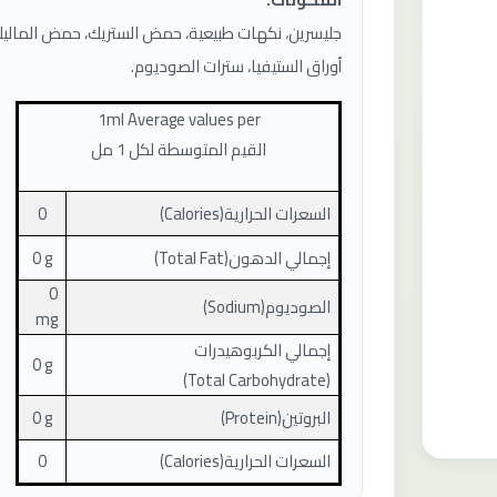
جليسرين، نكهات طبيعية، حمض الستريك، حمض الما
أوراق الستيفيا، سترات الصوديوم.
1ml
Average values ​​per
القيم المتوسطة لكل 1 مل
السعرات الحرارية
(Calories)
0
إجمالي الدهون
(Total Fat)
0 g
0
الصوديوم
(Sodium)
mg
إجمالي الكربوهيدرات
0 g
(Total Carbohydrate)
البروتين
(Protein)
0 g
السعرات الحرارية
(Calories)
0