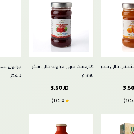
شمش خالي سكر
هارفست مربى فراولة خالي سكر
جرانورو مع
380 غ
500غ
3.50 JD
3.50
5.0 (1)