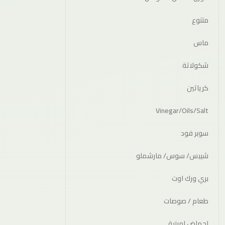
متنوع
ماس
شكولاتة
كرياتين
Vinegar/Oils/Salt
سوبر فود
شيبس/ سوس/ مارشملو
بري ورك اوت
طعام / صوصات
احماض امينية