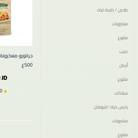
طحين / خليط كيك
مشروبات
متنوع
حليب
جرانورو معكرونة 
500غ
أجبان
 JD
متنوع
0.0 (0)
سناكات
رايس كيك /شوفان
مشروبات
متنوع