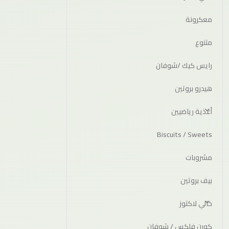
معكرونة
متنوع
رايس كيك /شوفان
هيدرو بروتين
أغذية رياضيين
Biscuits / Sweets
مشروبات
بيف بروتين
خالي لاكتوز
كورن فلكس / شوفان