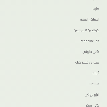
كارب
احماض امينية
كولاجين& فيتامين
test sub1 en
خالي جلوتين
طحين / خليط كيك
أجبان
سناكات
ايزو بروتين
خالي سكر