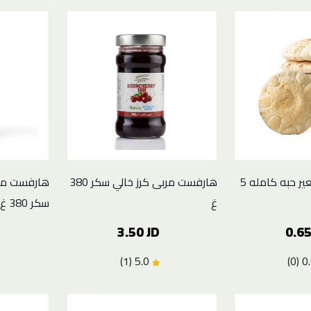
روابي فرح خبز شعير حبه كامله 5
هارفست مربى كرز خالي سكر 380
هارفست مرب
غ
سكر 380 غ
3.50 JD
0.65
5.0 (1)