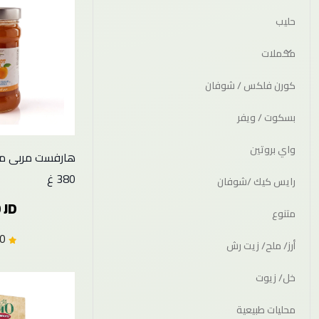
حليب
مكملات
كورن فلكس / شوفان
بسكوت / ويفر
واي بروتين
هارفست مربى م
380 غ
رايس كيك /شوفان
 JD
متنوع
5.0 (1)
أرز/ ملح/ زيت رش
خل/ زيوت
محليات طبيعية