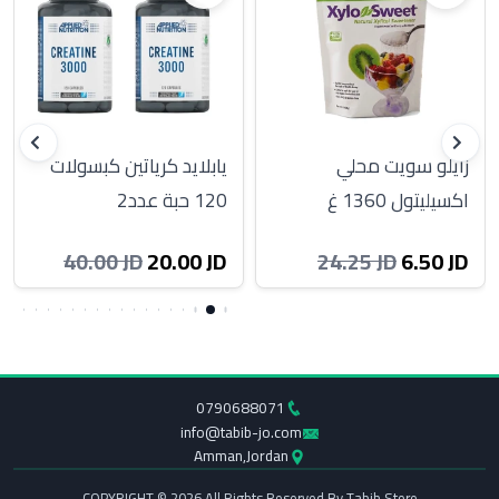
زايلو سويت محلي
يابلايد كرياتين كبسولات
اكسيليتول 1360 غ
120 حبة عدد2
20.00 JD
6.50 JD
40.00 JD
24.25 JD
0790688071
info@tabib-jo.com
Amman,Jordan
COPYRIGHT © 2026 All Rights Reserved By Tabib Store