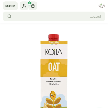
0
English