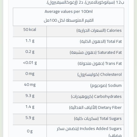
ب12 (سيانوكوبالامين)، د2 (إرغوكالسيفيرول).
Average values ​​per
100
ml
القيم المتوسطة لكل 100مل
50 kcal
Calories (
السعرات الحرارية
)
1.1 g
Total Fat (
الدهون الكلية
)
0.2 g
Saturated Fat (
دهون مشبعة
)
<0.01 g
Trans Fat (
دهون متحولة
)
0 mg
Cholesterol (
كوليسترول
)
40 mg
Sodium (
صوديوم
)
9.3 g
Carbohydrates (
كربوهيدرات
)
1.4 g
Dietary Fiber (
الألياف الغذائية
)
5.9 g
Total Sugars (
سكريات كلية
)
Includes Added Sugars (
يتضمن سكر
0 g
مضاف
)