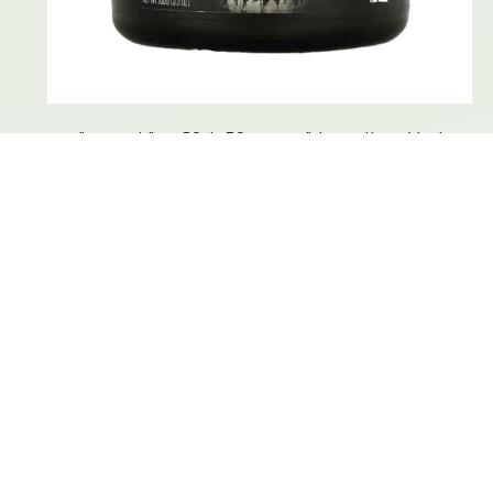
جي ان اكس ذا ريبر حارق دهون 150غ 30حصة ليمون وتوت
30.00 JD
0.0 (0)