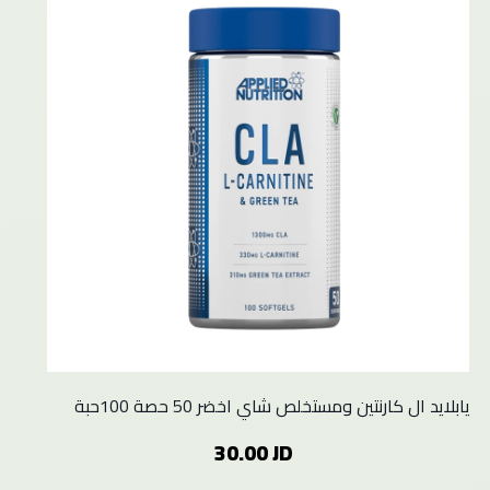
يابلايد ال كارنتين ومستخلص شاي اخضر 50 حصة 100حبة
30.00 JD