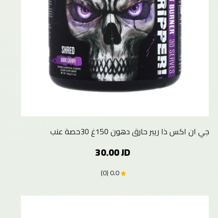
جي ان اكس ذا ريبر حارق دهون 150غ 30حصة عنب
30.00 JD
0.0 (0)