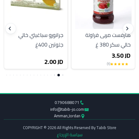
هارفست مربى فراولة
جرانورو سباغيتي خالي
خالي سكر 380 غ
جلوتين 400غ
3.50 JD
2.00 JD
(1)
0790688071
info@tabib-jo.com
Amman,Jordan
COPYRIGHT © 2026 All Rights Reserved By Tabib Store
سياسة الإرجاع