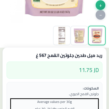
+
−
ريد ميل طحين جلوتين القمح 567 غ
11.75 JD
المكونات:
جلوتين القمح الحيوي.
Average values ​​per
30
g
القيم المتوسطة لكل 30 غرام