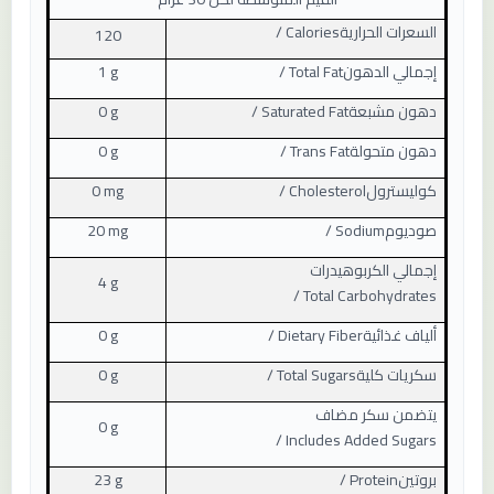
السعرات الحرارية
/ Calories
120
إجمالي الدهون
/ Total Fat
1 g
دهون مشبعة
/ Saturated Fat
0 g
دهون متحولة
/ Trans Fat
0 g
كوليسترول
/ Cholesterol
0 mg
صوديوم
/ Sodium
20 mg
إجمالي الكربوهيدرات
4 g
/ Total Carbohydrates
ألياف غذائية
/ Dietary Fiber
0 g
سكريات كلية
/ Total Sugars
0 g
يتضمن سكر مضاف
0 g
/ Includes Added Sugars
بروتين
/ Protein
23 g