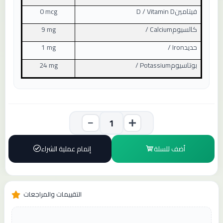
فيتامين
D / Vitamin D
0 mcg
كالسيوم
/ Calcium
9 mg
حديد
/ Iron
1 mg
بوتاسيوم
/ Potassium
24 mg
أضف للسلة
إتمام عملية الشراء
التقييمات والمراجعات