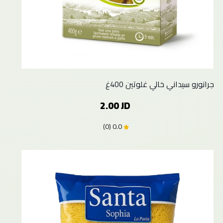
جرانورو سيداني خالي غلوتين 400غ
2.00 JD
0.0 (0)