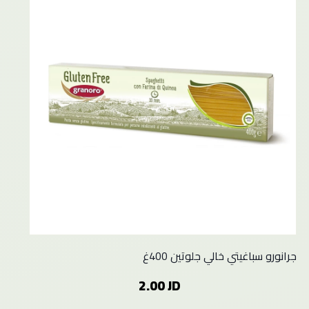
جرانورو سباغيتي خالي جلوتين 400غ
2.00 JD