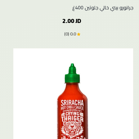
جرانورو بيني خالي جلوتين 400غ
2.00 JD
0.0 (0)