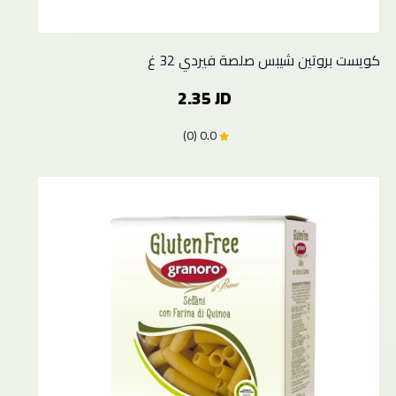
كويست بروتين شيبس صلصة فيردي 32 غ
2.35 JD
0.0 (0)