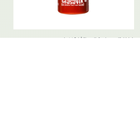
كراينغ تايجر صلصة السيراتشا 440مل
3.00 JD
0.0 (0)