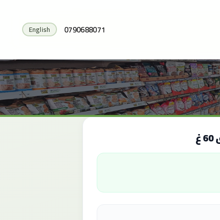
0790688071
English
غ