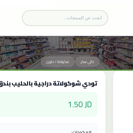
خالي سكر
شكولاتة / حلوى
•
تودي شوكولاتة دراجية بالحليب بندق 60 
1.50 JD
المكونات: