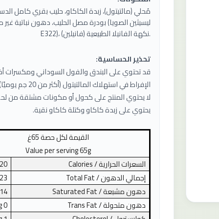
بودرة مصل الحليب، دهون نباتية غير مهدرجة (زي
E322)، نكهة الفانيلا الطبيعية (فانيلين).
تحذير الحساسية:
قد تحتوي على البندق والفول السوداني ومكسرات أخرى
الإفراط في استهلاك المالتيتول (أكثر من 20 جم يوميًا) قد يسبب ليونة المعدة.
لا يحتوي المنتج على كحول أو مكونات مشتقة من لحم ا
يحتوي على زبدة كاكاو وكتلة كاكاو نقية.
القيمة لكل حصة 65غ
Value per serving 65g
السعرات الحرارية /
Calories
20
إجمالي الدهون /
Total Fat
23
دهون مشبعة /
Saturated Fat
14
دهون متحولة /
Trans Fat
0
g
كوليسترول /
Cholesterol
1
g