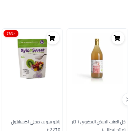
-74%
خل العنب الابيض العضوي 1 لتر
زايلو سويت محلي اكسيليتول
(منتج ايطالي)
2270 غ