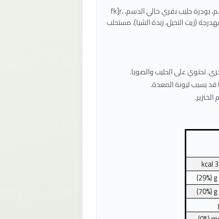
fk]r، مُحلي (مالتيتول)، زبدة الكاكاو، حليب بقري كامل الدسم، بودرة حليب بقري خالي الدسم،
ت النخيل، زبدة الشيا)، مستحلب (ليسيثين الصويا
. تحتوي على الحليب والصويا.
لخنزير.
kcal
3
(29%)
g
(70%)
g
(0%)
m