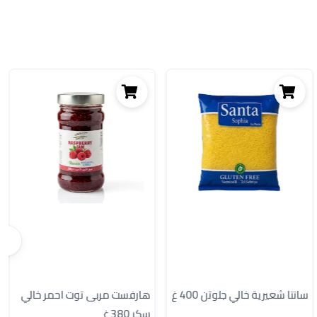
سانتا شعيرية خالي جلوتن 400 غ
هارفست مربى توت احمر خالي
سكر 380 غ