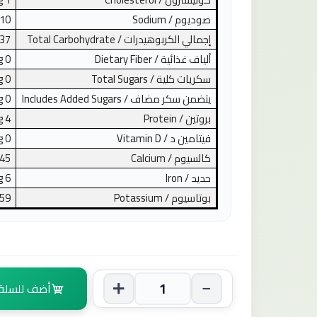
صوديوم /
Sodium
10
إجمالي الكربوهيدرات /
Total Carbohydrate
37
ألياف غذائية /
Dietary Fiber
0
g
سكريات كلية /
Total Sugars
0
g
يتضمن سكر مضاف /
Includes Added Sugars
0
g
بروتين /
Protein
4
g
فيتامين د /
Vitamin D
0
g
كالسيوم /
Calcium
45
حديد /
Iron
6
g
بوتاسيوم /
Potassium
59
أضف للسلة