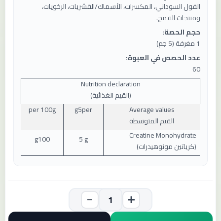
الفول السوداني، المكسرات، الأسماك/القشريات، الرخويات،
ومنتجات القمح.
حجم الحصة:
1 مغرفة (5 جم)
عدد الحصص في العبوة:
60
Nutrition declaration
(
القيم الغذائية
)
per 10
0
g
g
5
per
Average values
القيم المتوسطة
Creatine Monohydrate
g
100
5 g
(
كرياتين مونوهيدرات
)