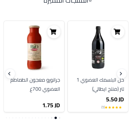
المنتجات المميزة
خل البلسمك العضوي 1
جرانورو معجون الطماطم
لتر (منتج ايطالي)
العضوي 700غ
5.50 JD
1.75 JD
(1)