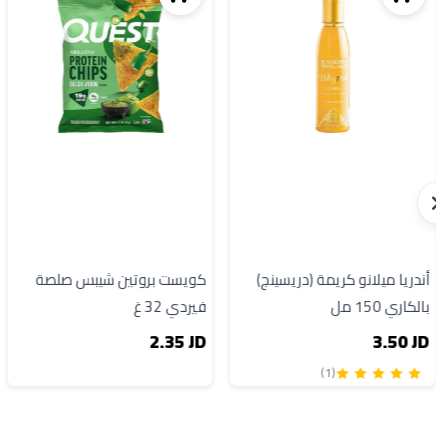
أندريا ميلانو كريمة (دريسينج)
كويست بروتين شيبس صلصة
بالكاري 150 مل
فيردي 32 غ
2.35 JD
3.50 JD
(1)