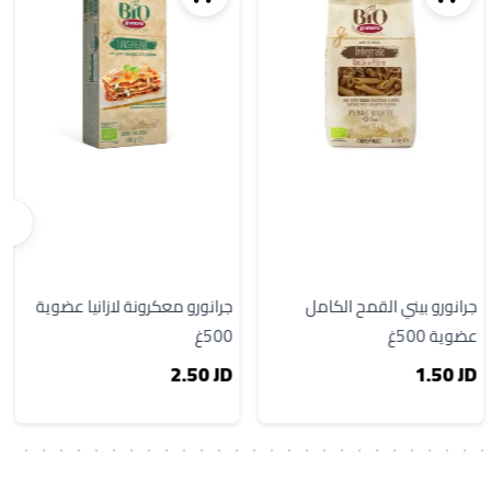
جرانورو بيني القمح الكامل
جرانورو معكرونة لازانيا عضوية
عضوية 500غ
500غ
2.50 JD
1.50 JD