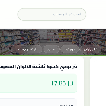
خالي جلوتين
سوبر فود
عضوي
بهارات/ حبوب/ ماجي
•
•
•
بتر بودي كينوا ثلاثية الالوان العضوية 1.36 ك
17.85 JD
المكونات