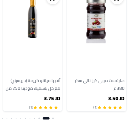
هارفست مربى كرز خالي سكر
أندريا ميلانو كريمة (دريسينج)
380 غ
مع خل بلسميك مودينا 250 مل
3.75 JD
3.50 JD
(1)
(1)