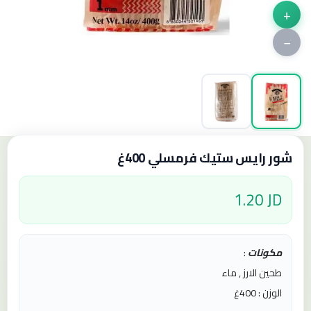
+
−
شور رايس ستيك فرمسلي 400غ
1.20 JD
مكونات
:
طحين الارز , ماء
الوزن : 400غ