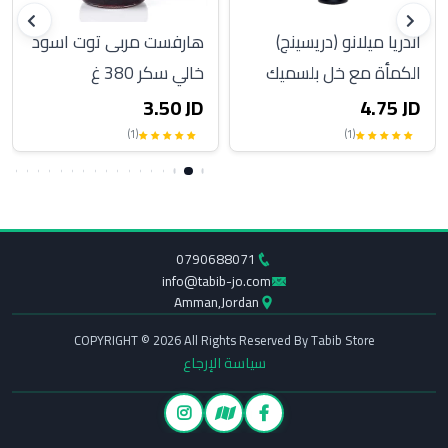
أندريا ميلانو (دريسينج)
هارفست مربى توت اسود
الكمأة مع خل بلسميك
خالي سكر 380 غ
250 مل
3.50 JD
4.75 JD
(1)
(1)
0790688071
info@tabib-jo.com
Amman,Jordan
COPYRIGHT © 2026 All Rights Reserved By Tabib Store
سياسة الإرجاع