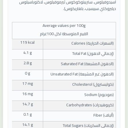
اسيدوفيلوس، ستريبتوكوكوس ثيرموفيلوس، لاكتوباسيلوس
ديلبروكاي سبيسيب، بلغاريكوس).
Average values ​​per
100
g
القيم المتوسطة لكل 100غرام
119 kcal
(
السعرات الحرارية
) Calories
4.1 g
(
إجمالي الدهون
) Total Fat
2.8 g
(
الدهون المشبعة
) Saturated Fat
0 g
(
الدهون غير المشبعة
) Unsaturated Fat
17 mg
(
كوليسترول
) Cholesterol
16 mg
(
صوديوم
) Sodium
14.7 g
(
كربوهيدرات
) Carbohydrates
0.1 g
(
ألياف
) Fiber
14.1 g
(
إجمالي السكريات
) Total Sugars