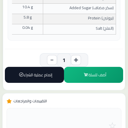
10.4 g
(
سكر مضاف
) Added Sugar
5.8 g
(
بروتين
) Protein
0.04 g
(
الملح
) Salt
أضف للسلة
إتمام عملية الشراء
التقييمات والمراجعات