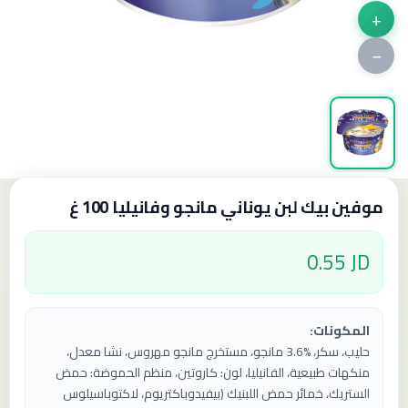
+
−
موفين بيك لبن يوناني مانجو وفانيليا 100 غ
0.55 JD
المكونات:
حليب، سكر، %3.6 مانجو، مستخرج مانجو مهروس، نشا معدل،
منكهات طبيعية، الفانيليا، لون: كاروتين، منظم الحموضة: حمض
الستريك، خمائر حمض اللبنيك (بيفيدوباكتريوم، لاكتوباسيلوس