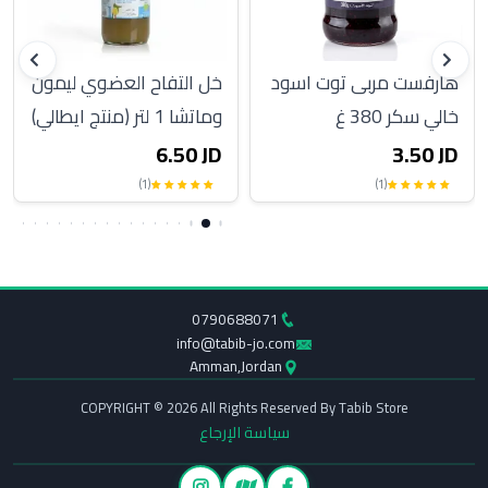
هارفست مربى توت اسود
خل التفاح العضوي ليمون
خالي سكر 380 غ
وماتشا 1 لتر (منتج ايطالي)
6.50 JD
3.50 JD
(1)
(1)
0790688071
info@tabib-jo.com
Amman,Jordan
COPYRIGHT © 2026 All Rights Reserved By Tabib Store
سياسة الإرجاع