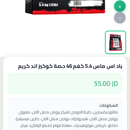
+
−
باد اس ماس 5.4 كغم 46 حصة كوكيز اند كريم
55.00 JD
المكونات:
مالتوديكسترين، خليط البروتين (مركز بروتين مصل اللبن، معزول
بروتين مصل اللبن، هيدروليزات بروتين مصل اللبن، كازين ميسيلار)،
كاكاو، كرياتين مونوهيدرات، مغلظ قوام (صمغ الزانثان)، مركز