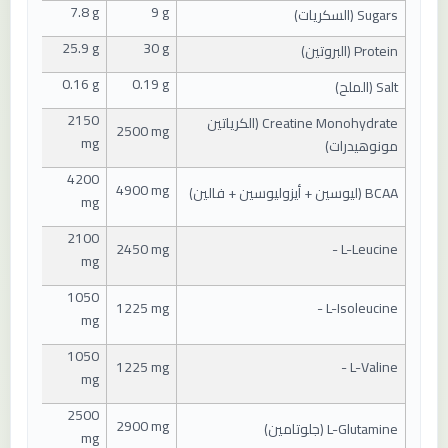
7.8 g
9 g
Sugars (
السكريات
)
25.9 g
30 g
Protein (
البروتين
)
0.16 g
0.19 g
Salt (
الملح
)
2150
Creatine Monohydrate (
الكرياتين
2500 mg
mg
مونوهيدرات
)
4200
4900 mg
BCAA (
ليوسين + أيزوليوسين + فالين
)
mg
2100
2450 mg
- L-Leucine
mg
1050
1225 mg
- L-Isoleucine
mg
1050
1225 mg
- L-Valine
mg
2500
2900 mg
L-Glutamine (
جلوتامين
)
mg