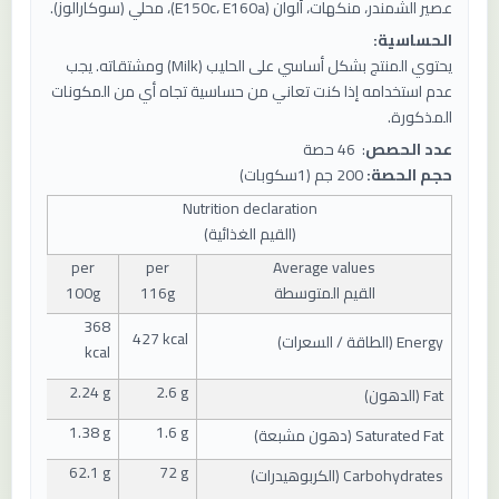
عصير الشمندر، منكهات، ألوان (E150c، E160a)، محلي (سوكارالوز).
الحساسية:
يحتوي المنتج بشكل أساسي على الحليب (Milk) ومشتقاته. يجب
عدم استخدامه إذا كنت تعاني من حساسية تجاه أي من المكونات
المذكورة.
عدد الحصص
: 46 حصة
حجم الحصة:
200 جم (1سكوبات)
Nutrition declaration
(
القيم الغذائية
)
per
per
Average values
القيم المتوسطة
g
116
g
0
10
368
427 kcal
Energy (
الطاقة / السعرات
)
kcal
2.24 g
2.6 g
Fat (
الدهون
)
1.38 g
1.6 g
Saturated Fat (
دهون مشبعة
)
62.1 g
72 g
Carbohydrates (
الكربوهيدرات
)