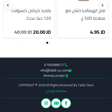
ملح الهيمالايا خشن مع
يابلايد كرياتين كبسولات
مطحنة 500 غ
120 حبة عدد2
20.00 JD
4.95 JD
40.00 JD
0790688071
info@tabib-jo.com
Amman,Jordan
COPYRIGHT © 2026 All Rights Reserved By Tabib Store
سياسة الإرجاع