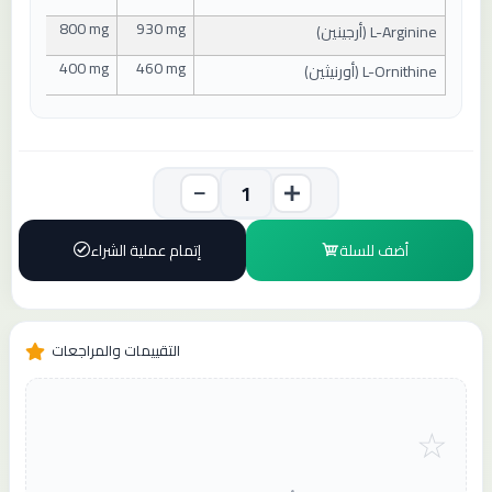
800 mg
930 mg
L-Arginine (
أرجينين
)
400 mg
460 mg
L-Ornithine (
أورنيثين
)
أضف للسلة
إتمام عملية الشراء
التقييمات والمراجعات