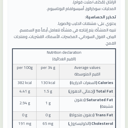
الزانثان (مُكثّف/مثبت قوام).
المحليات: سوكرالوز، أسيسولفام البوتاسيوم.
تحذير الحساسية:
يحتوي على: مشتقات الحليب والصويا.
تنبيه المنشأة: يتم إنتاجه في منشأة تتعامل أيضاً مع السمسم،
البيض، الفول السوداني، المكسرات، الأسماك، القشريات، ومنتجات
القمح.
Nutrition declaration
(
القيم الغذائية
)
per 10
0
g
per
34
g
Average values
القيم المتوسطة
Calories (
السعرات الحرارية
)
130 kcal
382 kcal
Total Fat (
إجمالي الدهون
)
1.5 g
4.41 g
Saturated Fat (
دهون
2.94 g
1 g
مشبعة
)
Trans Fat (
دهون متحولة
)
0 g
0 g
Cholesterol (
الكوليسترول
)
65 mg
191 mg