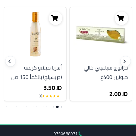
جرانورو سباغيتي خالي
أندريا ميلانو كريمة
جلوتين 400غ
(دريسينج) بالكمأ 150 مل
3.50 JD
2.00 JD
(1)
0790688071