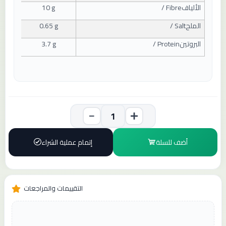
الألياف
/ Fibre
10 g
الملح
/ Salt
0.65 g
البروتين
/ Protein
3.7 g
أضف للسلة
إتمام عملية الشراء
التقييمات والمراجعات