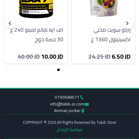
زايلو سويت محلي
اف ايه نابالم امينو 240 غ
اكسيليتول 1360 غ
30 حصة خوخ
10.00 JD
6.50 JD
40.00 JD
24.25 JD
0790688071
info@tabib-jo.com
Amman,Jordan
COPYRIGHT © 2026 All Rights Reserved By Tabib Store
سياسة الإرجاع