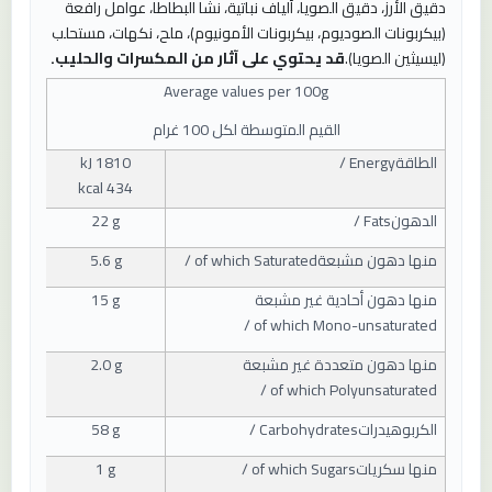
دقيق الأرز، دقيق الصويا، ألياف نباتية، نشا البطاطا، عوامل رافعة
(بيكربونات الصوديوم، بيكربونات الأمونيوم)، ملح، نكهات، مستحلب
(ليسيثين الصويا).
قد يحتوي على آثار من المكسرات والحليب.
Average values ​​per 100g
القيم المتوسطة لكل 100 غرام
الطاقة
/ Energy
1810 kJ
434 kcal
الدهون
/ Fats
22 g
منها دهون مشبعة
/ of which Saturated
5.6 g
منها دهون أحادية غير مشبعة
15 g
/ of which Mono-unsaturated
منها دهون متعددة غير مشبعة
2.0 g
/ of which Polyunsaturated
الكربوهيدرات
/ Carbohydrates
58 g
منها سكريات
/ of which Sugars
1 g