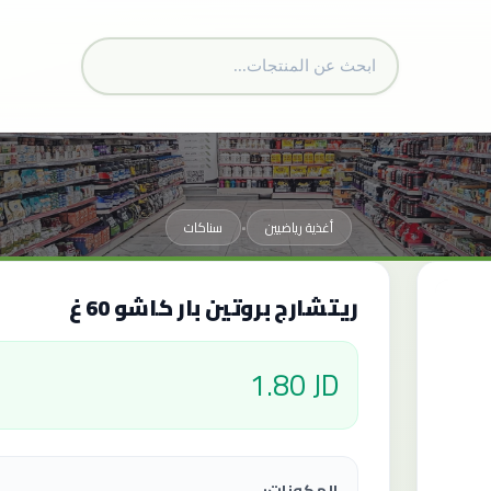
أغذية رياضيين
سناكات
•
ريتشارج بروتين بار كاشو 60 غ
1.80 JD
المكونات: