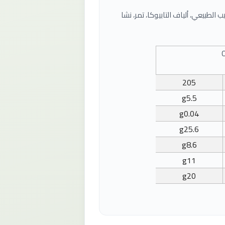
ب الطبيعي، ألياف التابيوكا، تمر، نشا
205
g
5.5
g
0.04
g
25.6
g
8.6
g
11
g
20