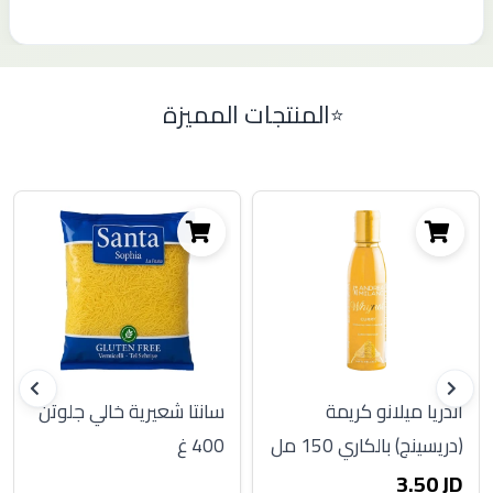
المنتجات المميزة
أندريا ميلانو كريمة
سانتا شعيرية خالي جلوتن
(دريسينج) بالكاري 150 مل
400 غ
3.50 JD