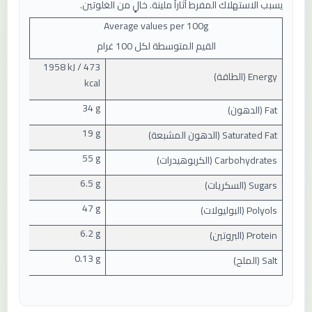
يسبب الاستهلاك المفرط آثاراً ملينة.
خالٍ من الغلوتين.
Average values ​​per
100
g
القيم المتوسطة لكل 100 غرام
1958 kJ / 473
Energy (
الطاقة
)
kcal
34 g
Fat (
الدهون
)
19 g
Saturated Fat (
الدهون المشبعة
)
55 g
Carbohydrates (
الكربوهيدرات
)
6.5 g
Sugars (
السكريات
)
47 g
Polyols (
البوليولات
)
6.2 g
Protein (
البروتين
)
0.13 g
Salt (
الملح
)