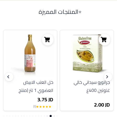
المنتجات المميزة
جرانورو سيداني خالي
خل العنب الابيض
غلوتين 400غ
العضوي 1 لتر (منتج
ايطالي)
3.75 JD
2.00 JD
(1)