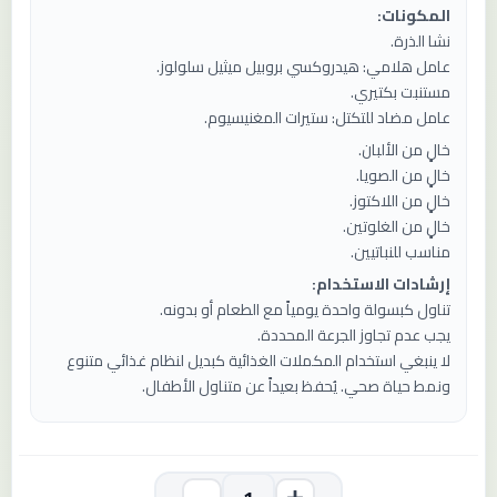
المكونات:
نشا الذرة.
عامل هلامي: هيدروكسي بروبيل ميثيل سلولوز.
مستنبت بكتيري.
عامل مضاد للتكتل: ستيرات المغنيسيوم.
خالٍ من الألبان.
خالٍ من الصويا.
خالٍ من اللاكتوز.
خالٍ من الغلوتين.
مناسب للنباتيين.
إرشادات الاستخدام:
تناول كبسولة واحدة يومياً مع الطعام أو بدونه.
يجب عدم تجاوز الجرعة المحددة.
لا ينبغي استخدام المكملات الغذائية كبديل لنظام غذائي متنوع
ونمط حياة صحي. يُحفظ بعيداً عن متناول الأطفال.