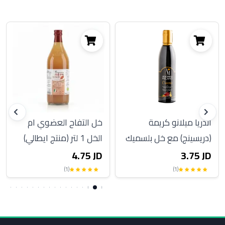
أندريا ميلانو كريمة
خل التفاح العضوي ام
(دريسينج) مع خل بلسميك
الخل 1 لتر (منتج ايطالي)
مودينا 250 مل
4.75 JD
3.75 JD
(1)
(1)