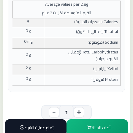
Average values ​​per
2.8
g
القيم المتوسطة لكل 2.8 غرام
Calories (
السعرات الحرارية
)
5
0 g
Total fat (
إجمالي الدهون
)
0 mg
Sodium (
صوديوم
)
Total Carbohydrates (
إجمالي
2 g
الكربوهيدرات
)
2 g
Xylitol (
زايلتول
)
0 g
Protein (
بروتين
)
أضف للسلة
إتمام عملية الشراء