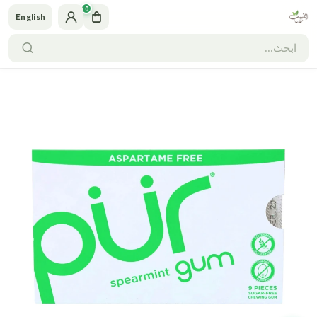
0
English