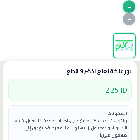
+
−
بور علكة نعنع اخضر 9 قطع
2.25 JD
المكونات:
زيليتول، قاعدة علكة، صمغ عربي، نكهات طبيعية، غليسرول، شمع
الكارنوبا، توكوفيرول.
(الاستهلاك المفرط قد يؤدي إلى
مفعول ملين)
.