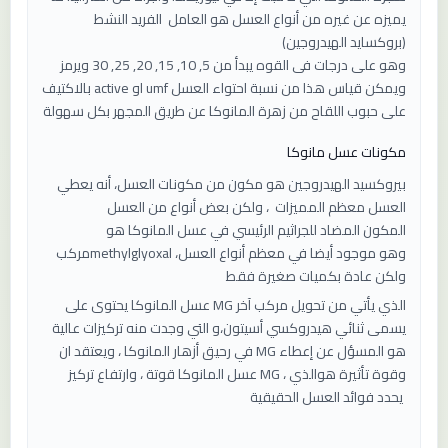
يميزه عن غيره من أنواع العسل هو العامل الفرید النشط
(بروکساید الهیدروجین)
وهو علی درجات فی القوه یبدأ من 5, 10, 15, 20, 25, 30 ویرمز
بالاکتیف active او umf ویمکن قیاس هذا من نسبة احتواء العسل
علی حبوب اللقاح من زهرة المانوکا عن طریق المجهر بکل سهولة
مكونات عسل مانوكا
بيروكسيد الهيدروجين هو مكون من مكونات العسل، أنه يعطي
العسل معظم المميزات ، ولكن بعض أنواع من العسل
المكون المضاد للجراثيم الرئيسي في عسل المانوكا هو
مركبmethylglyoxal وهو موجود أيضا في معظم أنواع العسل،
ولكن عادة بكميات صغيرة فقط
عسل المانوكا يحتوى على MG الذي يأتي من تحويل مركب آخر
يسمى ثنائي هيدروكسي أسيتون،و التي وجدت منه تركيزات عالية
في رحيق أزهار المانوكا ، ويعتقد ان MG هو المسؤل عن إعطاء
عسل المانوكا قوتة ، وارتفاع تركيز MG ، وقوة تأثيرة هوالذي
يحدد فوائد العسل الحقيقية