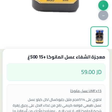
+
−
معجزة الشفاء عسل المانوكا +15 500غ
59.00 JD
عسل مانوكا UMF+15
تحتوي على 514مجم مثيل جليوكسال لكل كيلو عسل
عسل طبيعي قوامه كريمي ناتج من غذاء النحل على رحيق زهرة
شجرة المانوكا التي لا تنبت إلا في نيوزيلاندا وأجزاء من أستراليا، ما