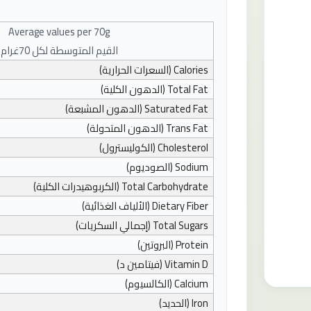
Average values ​​per
70
g
القيم المتوسطة لكل 70غرام
Calories
(السعرات الحرارية)
Total Fat
(الدهون الكلية)
Saturated Fat
(الدهون المشبعة)
Trans Fat
(الدهون المتحولة)
Cholesterol
(الكوليسترول)
Sodium
(الصوديوم)
Total Carbohydrate
(الكربوهيدرات الكلية)
Dietary Fiber
(الألياف الغذائية)
Total Sugars
(إجمالي السكريات)
Protein
(البروتين)
Vitamin D
(فيتامين د)
Calcium
(الكالسيوم)
Iron
(الحديد)