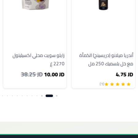
أندريا ميلانو (دريسينج) الكمأة
زايلو سويت محلي اكسيليتول
مع خل بلسميك 250 مل
2270 غ
38.25 JD
10.00 JD
4.75 JD
(1)