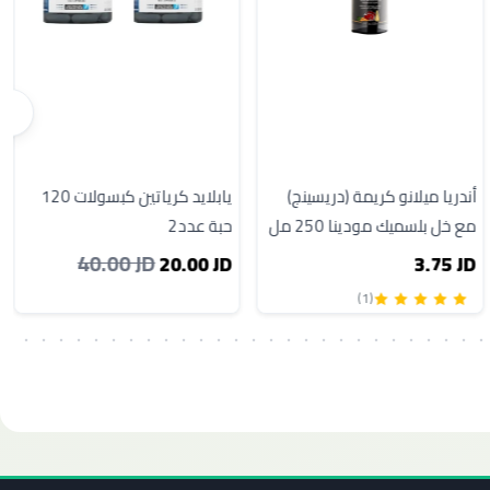
أندريا ميلانو كريمة (دريسينج)
يابلايد كرياتين كبسولات 120
مع خل بلسميك مودينا 250 مل
حبة عدد2
40.00 JD
20.00 JD
3.75 JD
(1)