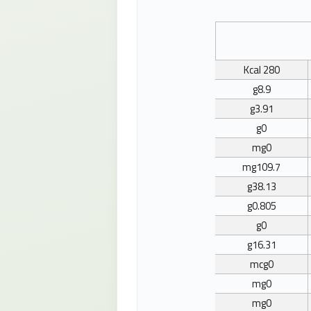
Kcal
280
g
8.9
g
3.91
g
0
mg
0
mg
109.7
g
38.13
g
0.805
g
0
g
16.31
mcg
0
mg
0
mg
0