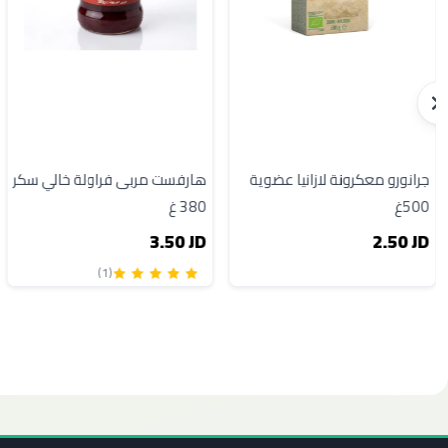
جرانورو معكرونة لازانيا عضوية
هارفست مربى فراولة خالي سكر
500غ
380 غ
3.50 JD
2.50 JD
(1)