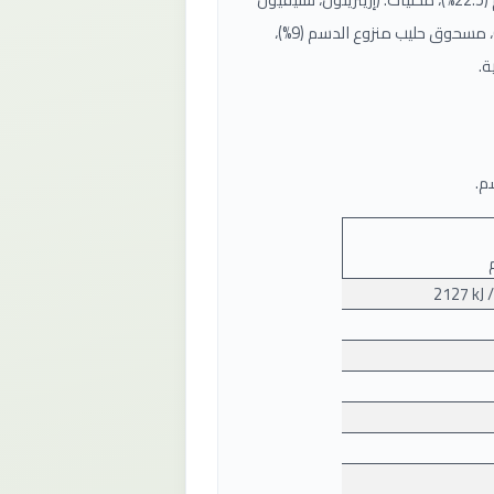
جلايكوسايد (0.018%))، إينولين، كتلة الكاكاو، لوز (10%)، مسحوق حليب منزوع الدسم (9%)،
ة.
م.
2127 kJ /