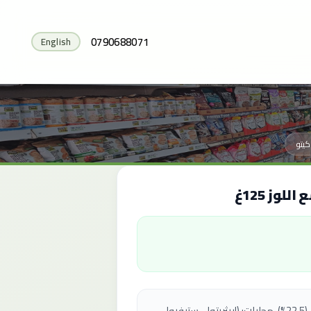
0790688071
English
كيتو
وز 125غ
زبدة الكاكاو، مسحوق حليب كامل الدسم (22.5%)، محليات: (إريثريتول، ستيفيول