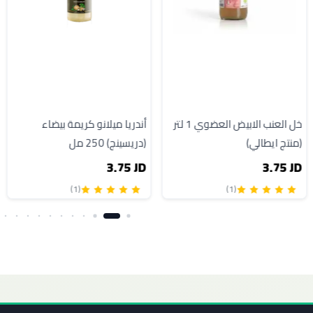
خل العنب الابيض العضوي 1 لتر
أندريا ميلانو كريمة بيضاء
(منتج ايطالي)
(دريسينج) 250 مل
3.75 JD
3.75 JD
(1)
(1)