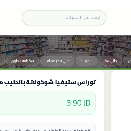
ن
خالي سكر
شكولاتة
خالي سكر مضاف
شكولاتة / حلوى
•
•
•
•
•
توراس ستيفيا شوكولاتة بالحليب مع الل
3.90 JD
المكونات: