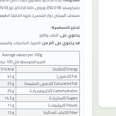
مستحلب (ليسيثين دوار الشمس)، نكهة الفانيليا الطبيعي
تحذير الحساسية:
يحتوي على:
الحليب واللوز.
قد يحتوي على آثار من:
الصويا، المكسرات، والسمس
Average values ​​per
100
g
القيم المتوسطة لكل 100 غرام
Energy (
الطاقة
)
 514 kcal
Fat (
الدهون
)
42 g
Saturated Fat (
الدهون المشبعة
)
23 g
Carbohydrates (
الكربوهيدرات
)
26 g
Sugars (
السكريات
)
14.3 g
Polyols (
البوليولات
)
11 g
Fiber (
الألياف الغذائية
)
13 g