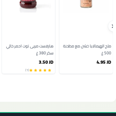
ملح الهيمالايا خشن مع مطحنة
هارفست مربى توت احمر خالي
500 غ
سكر 380 غ
3.50 JD
4.95 JD
(1)