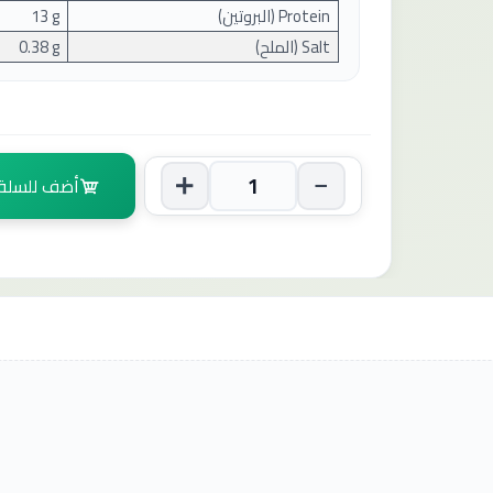
Protein (
البروتين
)
13 g
Salt (
الملح
)
0.38 g
أضف للسلة