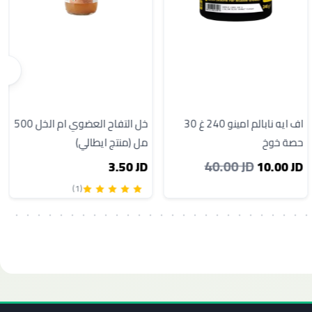
اف ايه نابالم امينو 240 غ 30
خل التفاح العضوي ام الخل 500
حصة خوخ
مل (منتج ايطالي)
40.00 JD
3.50 JD
10.00 JD
(1)