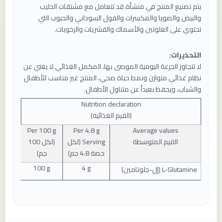
يتم تصنيع المنتج في منشأة قد تتعامل مع مشتقات الحليب
والبيض والصويا والمكسرات والفول السوداني والحبوب التي
تحتوي على الغلوتين والأسماك والقشريات والرخويات.
التحذيرات:
لا تتجاوز الجرعة اليومية الموصى بها، المكمل الغذائي لا يغني عن
نظام غذائي متوازن ونمط حياة صحي، المنتج غير مناسب للأطفال
والشباب، ويحفظ بعيداً عن متناول الأطفال.
Nutrition declaration
(
القيم الغذائية
)
Per 100 g
Per
4.8
g
Average values
القيم المتوسطة
Serving (
لكل
(
لكل 100
حصة 4.8 جم
)
جم
)
100 g
4 g
L-Glutamine (
إل-جلوتامين
)