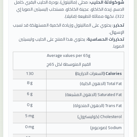
شوكولاتة الحليب:
محلي (مالتيتول)، بودرة الحليب البقري كامل
الدسم، زبدة الكاكاو، عجينة الكاكاو، مستحلب (ليسيثين الصويا إي
322)، نكهة مماثلة للطبيعة (فانيلا).
تحذير:
يحتوي على المالتيتول وزيادة الكمية المستهلكة قد تسبب
الإسهال.
تحذيرات الحساسية:
يحتوي هذا المنتج على الحليب وليسيثين
الصويا.
Average values ​​per
65
g
القيم المتوسطة لكل 65ج
Calories (
السعرات الحرارية
)
130
8 g
Total Fat (
الدهون الكلية
)
6 g
Saturated Fat (
الدهون المشبعة
)
0 g
Trans Fat (
الدهون المتحولة
)
5 mg
Cholesterol (
كوليسترول
)
0 mg
Sodium (
صوديوم
)