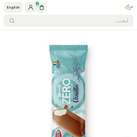
0
English