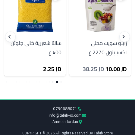
زايلو سويت محلي
سانتا شعيرية خالي جلوتن
اكسيليتول 2270 غ
400 غ
2.25 JD
10.00 JD
38.25 JD
0790688071
info@tabib-jo.com
Amman,Jordan
COPYRIGHT © 2026 All Rights Reserved By Tabib Store