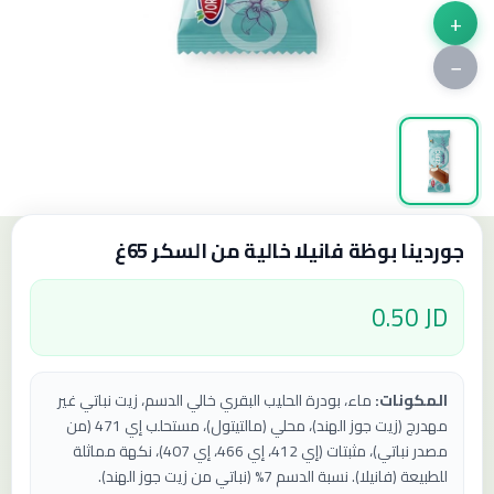
+
−
جوردينا بوظة فانيلا خالية من السكر 65غ
0.50 JD
المكونات:
ماء، بودرة الحليب البقري خالي الدسم، زيت نباتي غير
مهدرج (زيت جوز الهند)، محلي (مالتيتول)، مستحلب إي 471 (من
مصدر نباتي)، مثبتات (إي 412، إي 466، إي 407)، نكهة مماثلة
للطبيعة (فانيلا). نسبة الدسم 7% (نباتي من زيت جوز الهند).