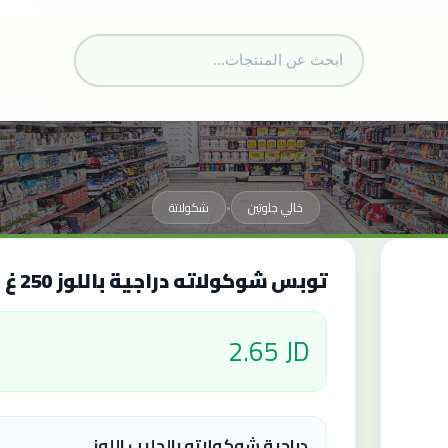
خالي جلوتين
شكولاتة
•
توبس شوكولاته دراجية باللوز 250 غ
2.65 JD
دراجية شوكولاته بالحليب اللوز