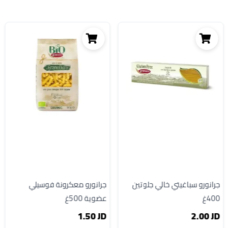
جرانورو سباغيتي خالي جلوتين
جرانورو معكرونة فوسيلي
400غ
عضوية 500غ
1.50 JD
2.00 JD