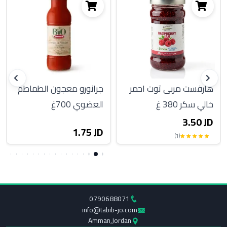
هارفست مربى توت احمر
جرانورو معجون الطماطم
خالي سكر 380 غ
العضوي 700غ
3.50 JD
1.75 JD
(1)
0790688071
info@tabib-jo.com
Amman,Jordan