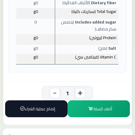
Dietary fiber
(الألياف الغذائية)
0
g
Total Sugar
(سكريات كلية)
0
g
Includes added sugar
(يتضمن
0
سكر مضاف)
Protein
(بروتين)
0
g
Salt
(ملح)
0
g
Vitamin C
(فيتامين سي)
0
g
أضف للسلة
إتمام عملية الشراء