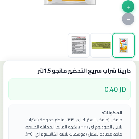
+
−
دارينا شراب سريع التحضير مانجو 1.5لتر
0.40 JD
المكونات:
حامض (حامض الستريك اي ٣٣٠)، منظم حموضة (سترات
ثلاثي الصوديوم اي ٣٣١)، نكهة المانجا المماثلة للطبيعة،
مادة مضادة للتكتل (فوسفات ثلاثية الكالسيوم اي ٣٤١)،