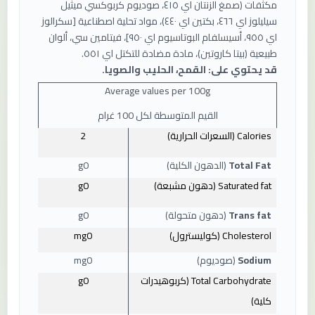
مكثفات (صمغ الزنتان اي ٤١٥، صوديوم كربوكسي ميثيل
سيليلوز اي ٤٦٦، بكتين اي ٤٤٠)، مواد تحلية اصطناعية [سكرالوز
اي ٩٥٥، أسيسلفام البوتاسيوم اي ٩٥٠]، فيتامين سي، ألوان
طبيعية (بيتا كاروتين)، مادة مضادة للتكتل اي ٥٥١.
قد يحتوي على: القمح، الحليب والصويا.
Average values ​​per 100g
القيم المتوسطة لكل 100 غرام
Calories
(السعرات الحرارية)
2
Total Fat
(الدهون الكلية)
0
g
Saturated fat
(دهون مشبعة)
0
g
Trans fat
(دهون متحولة)
0
g
Cholesterol
(كوليسترول)
0
mg
Sodium
(صوديوم)
0
mg
Total Carbohydrate
(كربوهيدرات
0
g
كلية)