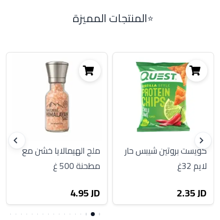
المنتجات المميزة
كويست بروتين شيبس حار
ملح الهيمالايا خشن مع
لايم 32غ
مطحنة 500 غ
4.95 JD
2.35 JD