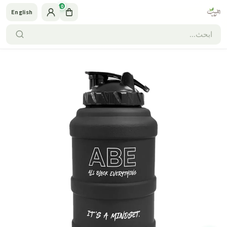
0
English