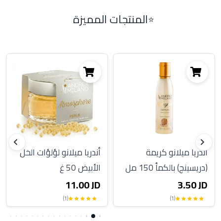
المنتجات المميزة
أندريا ميلانو كريمة
أندريا ميلانو لؤلؤات الخل
(دريسينج) بالكمأ 150 مل
الأبيض 50 غ
11.00 JD
3.50 JD
(1)
(1)