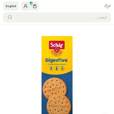
0
English