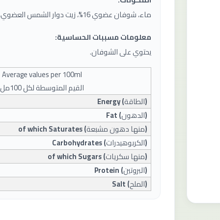
ماء، شوفان عضوي 16%، زيت دوار الشمس العضوي، بروتين البازلاء العضوي، ملح.
معلومات مسببات الحساسية:
يحتوي على الشوفان.
Average values ​​per
100
ml
القيم المتوسطة لكل 100مل
(
الطاقة
) Energy
(
الدهون
) Fat
(
منها دهون مشبعة
) of which Saturates
(
الكربوهيدرات
) Carbohydrates
(
منها سكريات
) of which Sugars
(
البروتين
) Protein
(
الملح
) Salt