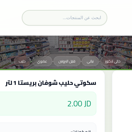
خالي لاكتوز
نباتي
قليل البروتين
عضوي
حليب
•
•
•
•
سكوتي حليب شوفان بريستا 1 لتر
2.00 JD
المكونات: