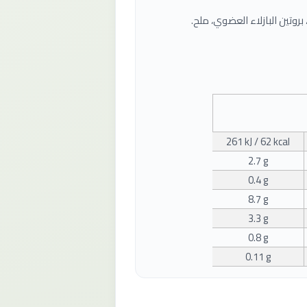
261 kJ / 62 kcal
2.7 g
0.4 g
8.7 g
3.3 g
0.8 g
0.11 g