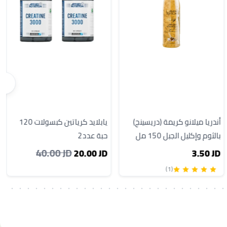
أندريا ميلانو كريمة (دريسينج)
يابلايد كرياتين كبسولات 120
بالثوم وإكليل الجبل 150 مل
حبة عدد2
40.00 JD
20.00 JD
3.50 JD
(1)