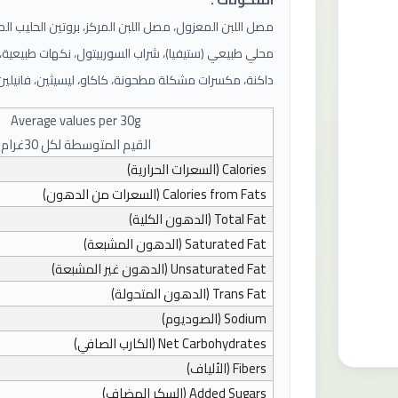
مصل اللبن المعزول، مصل اللبن المركز، بروتين الحليب ال
محلي طبيعي (ستيفيا)، شراب السوربيتول، نكهات طبيعية، أ
داكنة، مكسرات مشكلة مطحونة، كاكاو، ليسيثين، فانيلين
Average values ​​per
30
g
القيم المتوسطة لكل 30غرام
Calories
(السعرات الحرارية)
Calories from Fats
(السعرات من الدهون)
Total Fat
(الدهون الكلية)
Saturated Fat
(الدهون المشبعة)
Unsaturated Fat
(الدهون غير المشبعة)
Trans Fat
(الدهون المتحولة)
Sodium
(الصوديوم)
Net Carbohydrates
(الكارب الصافي)
Fibers
(الألياف)
Added Sugars
(السكر المضاف)