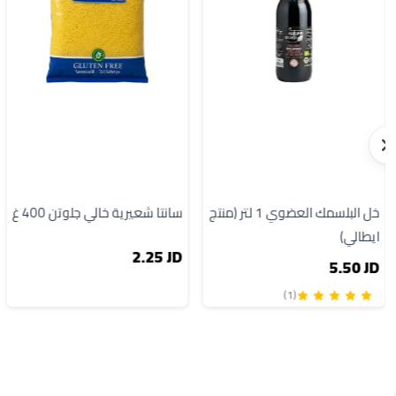
خل البلسمك العضوي 1 لتر (منتج
سانتا شعيرية خالي جلوتن 400 غ
ايطالي)
2.25 JD
5.50 JD
(1)