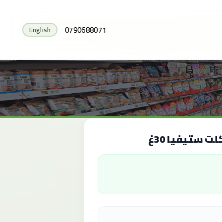
0790688071
English
 ستيفيا 30غ