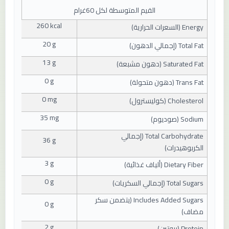
القيم المتوسطة لكل 60غرام
260 kcal
Energy (
السعرات الحرارية
)
20 g
Total Fat (
إجمالي الدهون
)
13 g
Saturated Fat (
دهون مشبعة
)
0 g
Trans Fat (
دهون متحولة
)
0 mg
Cholesterol (
كوليسترول
)
35 mg
Sodium (
صوديوم
)
Total Carbohydrate (
إجمالي
36 g
الكربوهيدرات
)
3 g
Dietary Fiber (
ألياف غذائية
)
0 g
Total Sugars (
إجمالي السكريات
)
Includes Added Sugars (
يتضمن سكر
0 g
مضاف
)
2 g
Protein (
بروتين
)