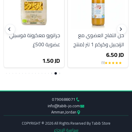
خل التفاح العضوي مع
جرانورو معكرونة فوسيلي
الزنجبيل وكركم 1 لتر (منتج
عضوية 500غ
ايطالي)
6.50 JD
1.50 JD
(1)
0790688071
info@tabib-jo.com
Amman,Jordan
COPYRIGHT © 2026 All Rights Reserved By Tabib Store
سياسة الإرجاع