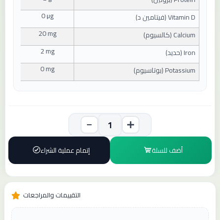
0 µg
Vitamin D (
فيتامين د
)
20 mg
Calcium (
كالسيوم
)
2 mg
Iron (
حديد
)
0 mg
Potassium (
بوتاسيوم
)
أضف للسلة
إتمام عملية الشراء
التقييمات والمراجعات