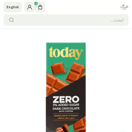
0
English