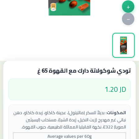
+
−
تودي شوكولاتة دارك مع القهوة 65 غ
1.20 JD
المكونات:
بديلاً للسكر (مالتيتول)، عجينة كاكاو، زبدة كاكاو، دهن
نباتي غير مهدرج (زيت النخيل، زبدة الشيا)، مستحلب (ليسيثين
الصويا) E322، نكهة الفانيليا المماثلة للطبيعية، حبوب القهوة.
Average values ​​per
60
g