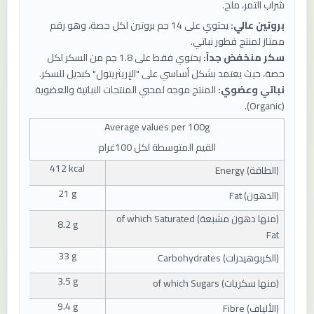
شراب التمر، ملح.
بروتين عالي:
يحتوي على 14 جم بروتين لكل حصة، وهو رقم
ممتاز لمنتج فطور نباتي.
سكر منخفض جداً:
يحتوي فقط على 1.8 جم من السكر لكل
حصة، حيث يعتمد بشكل أساسي على "الإريثريتول" كبديل للسكر.
نباتي وعضوي:
المنتج موجه لمحبي المنتجات النباتية والعضوية
(Organic).
Average values ​​per
100
g
القيم المتوسطة لكل 100غرام
412 kcal
(
الطاقة
) Energy
21 g
(
الدهون
) Fat
(
منها دهون مشبعة
) of which Saturated
8.2 g
Fat
33 g
(
الكربوهيدرات
) Carbohydrates
3.5 g
(
منها سكريات
) of which Sugars
9.4 g
(
الألياف
) Fibre