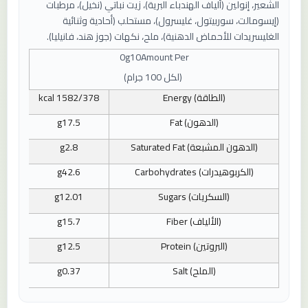
الشعير، إنولين (ألياف الهندباء البرية)، زيت نباتي (نخيل)، مرطبات
(إيسومالت، سوربيتول، غليسرول)، مستحلب (أحادية وثنائية
الغليسريدات للأحماض الدهنية)، ملح، نكهات (جوز هند، فانيليا).
0g
10
Amount Per
(
لكل 100 جرام
)
(الطاقة)
Energy
1582/378
kcal
(الدهون)
Fat
17.5
g
(الدهون المشبعة)
Saturated Fat
2.8
g
(الكربوهيدرات)
Carbohydrates
42.6
g
(السكريات)
Sugars
12.01
g
(الألياف)
Fiber
15.7
g
(البروتين)
Protein
12.5
g
(الملح)
Salt
0.37
g