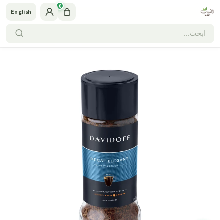
0
English