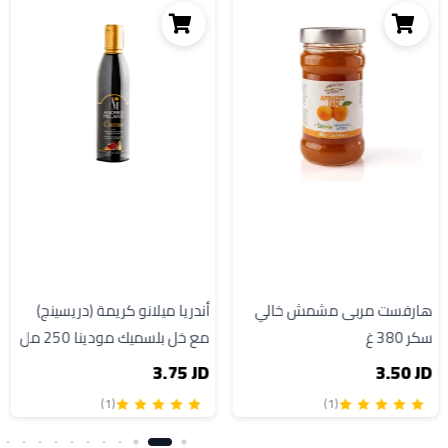
هارفست مربى مشمش خالي
أندريا ميلانو كريمة (دريسينج)
سكر 380 غ
مع خل بلسميك مودينا 250 مل
3.75 JD
3.50 JD
(1)
(1)