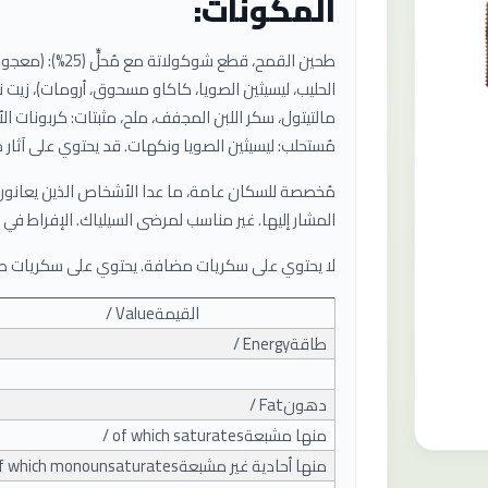
المكونات:
طحين القمح، قطع شوك
مالتيتول، سكر اللبن المجفف، ملح، مثبتات: كربونات ال
مُستحلب: ليسيثين الصويا ونكهات. قد يحتوي على آثا
مُخصصة للسكان عامة، ما عدا الأشخاص الذين يعانو
المشار إليها. غير مناسب لمرضى السيلياك. الإفراط في ا
لا يحتوي على سكريات مضافة. يحتوي على سكريات طب
القيمة
/ Value
طاقة
/ Energy
دهون
/ Fat
منها مشبعة
/ of which saturates
منها أحادية غير مشبعة
of which monounsaturates