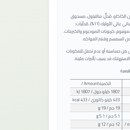
ولاتة مع مُحلٍّ (25%): (معجون الكاكاو، مُحلٍّ: مالتيتول، مسحوق
الحليب، ليسيثين الصويا، كاكاو مسحوق، أرومات)، زيت نباتي عالي الأوليك (11%)، مُحلّيات:
أمونيوم، كربونات الصوديوم والكبريتات،
ر من السمسم وقشر الفواكه.
ن من حساسية أو عدم تحمل للمكونات
لاستهلاك قد يسبب تأثيرات ملينة.
يعية
الكمية
/ Amount
1807
كيلو جول / 1807
kJ
433
كيلو كالوري / 433
kcal
19
جم / 19
g
5.1
جم / 5.1
g
/ 
12
جم / 12
g