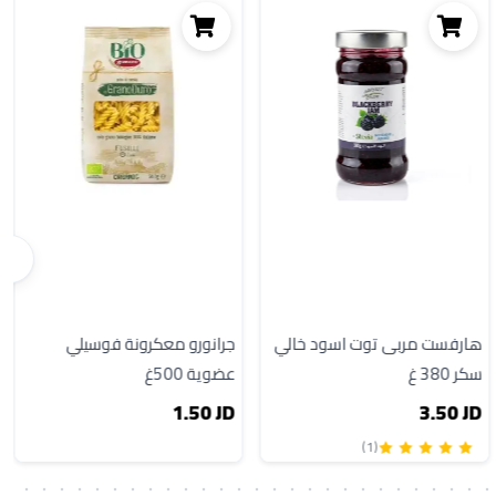
هارفست مربى توت اسود خالي
جرانورو معكرونة فوسيلي
سكر 380 غ
عضوية 500غ
1.50 JD
3.50 JD
(1)