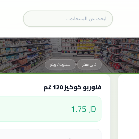
خالي سكر
بسكوت / ويفر
•
فلوربو كوكيز 120 غم
1.75 JD