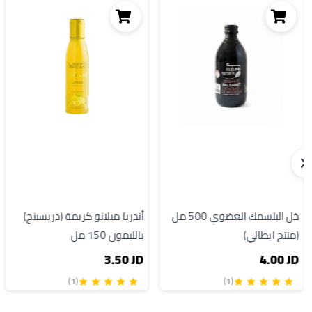
خل البلسمك العضوي 500 مل
أندريا ميلانو كريمة (دريسينج)
(منتج ايطالي)
بالليمون 150 مل
3.50 JD
4.00 JD
(1)
(1)