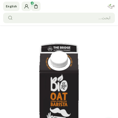
0
English