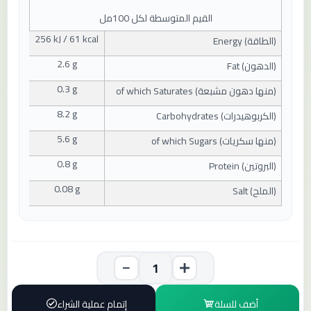
القيم المتوسطة لكل 100مل
256 kJ / 61 kcal
(
الطاقة
) Energy
2.6 g
(
الدهون
) Fat
0.3 g
(
منها دهون مشبعة
) of which Saturates
8.2 g
(
الكربوهيدرات
) Carbohydrates
5.6 g
(
منها سكريات
) of which Sugars
0.8 g
(
البروتين
) Protein
0.08 g
(
الملح
) Salt
أضف للسلة
إتمام عملية الشراء