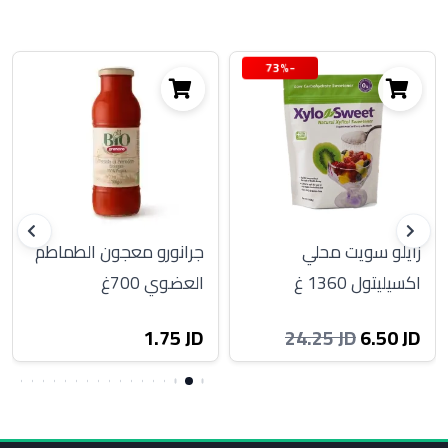
-73%
زايلو سويت محلي
جرانورو معجون الطماطم
اكسيليتول 1360 غ
العضوي 700غ
1.75 JD
6.50 JD
24.25 JD