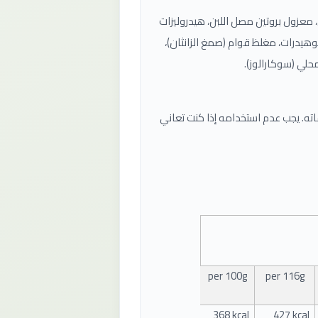
، معزول بروتين مصل اللبن، هيدروليزات
نوهيدرات، مغلظ قوام (صمغ الزانثان)،
كل أساسي على الحليب (Milk) ومشتقاته. يجب عدم استخدامه إذا كنت تعاني
per 10
0
g
per
116
g
368 kcal
427 kcal