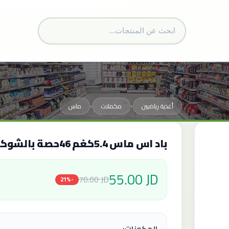
أغذية رياضيين
مكملات
ماس
•
•
باد اس ماس 5.4كغم 46حصة بالشوكولاتة
55.00 JD
70.00 JD
-21%
المكونات: