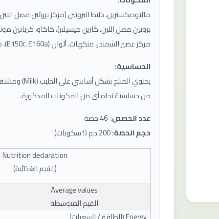
مالتوديكسترين، خليط البروتين (مركز بروتين مصل اللبن
بروتين مصل اللبن، كازين ميسيلار)، كاكاو، كرياتين مو
مركز عصير الشمندر، منكهات، ألوان (E150c، E160a)، محلي (سوكارالوز).
الحساسية:
يحتوي المنتج بش
من حساسية تجاه أي من المكونات المذكورة.
عدد الحصص
: 46 حصة
حجم الحصة:
200 جم (1سكوبات)
Nutrition declaration
(
القيم الغذائية
)
Average values
القيم المتوسطة
Energy (
الطاقة / السعرات
)