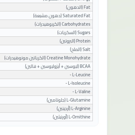
Fat (
الدهون
)
Saturated Fat (
دهون مشبعة
)
Carbohydrates (
الكربوهيدرات
)
Sugars (
السكريات
)
Protein (
البروتين
)
Salt (
الملح
)
Creatine Monohydrate (
الكرياتين مونوهيدرات
)
BCAA (
ليوسين + أيزوليوسين + فالين
)
- L-Leucine
- L-Isoleucine
- L-Valine
L-Glutamine (
جلوتامين
)
L-Arginine (
أرجينين
)
L-Ornithine (
أورنيثين
)