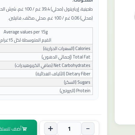
(محلي) 0.06 غم / 100 غم، محلي مكثف، فانيلين.
Average values ​​per
15
g
القيم المتوسطة لكل 15غرام
Calories (
السعرات الحرارية
)
Total Fat (
إجمالي الدهون
)
Net Carbohydrates (
صافي الكربوهيدرات
)
Dietary Fiber (
الألياف الغذائية
)
Sugars (
السكر
)
Protein (
البروتين
)
أضف للسلة