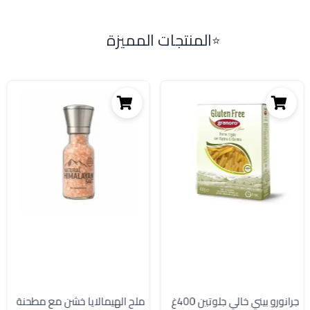
المنتجات المميزة
جرانورو بيني خالي جلوتين 400غ
ملح الهيمالايا خشن مع مطحنة