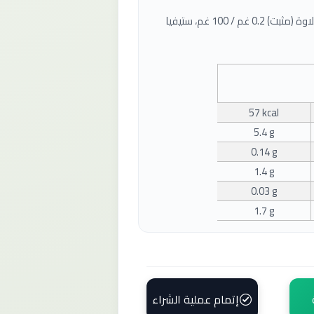
طحينية، إريثريتول (محلي) 39.4 غم / 100 غم، شرش الحلاوة (مثبت) 0.2 غم / 100 غم، ستيفيا
57 kcal
5.4 g
0.14 g
1.4 g
0.03 g
1.7 g
إتمام عملية الشراء