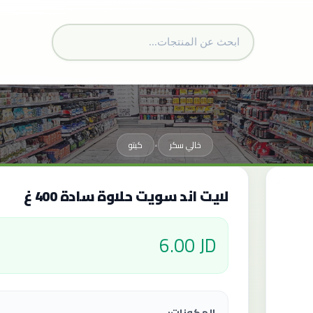
خالي سكر
كيتو
•
لايت اند سويت حلاوة سادة 400 غ
6.00 JD
المكونات: