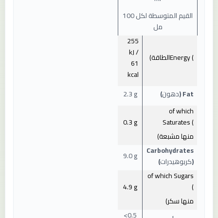
القيم المتوسطة لكل 100
مل
255
kJ /
Energy (
الطاقة
)
61
kcal
Fat (
دهون
)
2.3 g
of which
0.3 g
Saturates (
منها مشبعة
)
Carbohydrates
9.0 g
(
كربوهيدرات
)
of which Sugars
4.9 g
(
منها سكر
)
<0.5