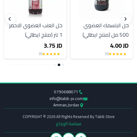
خل البلسمك العضوي
خل العنب العضوي الاحمر
500 مل (منتج ايطالي)
1 لتر (منتج ايطالي)
3.75 JD
4.00 JD
(1)
(1)
0790688071
info@tabib-jo.com
Amman,Jordan
COPYRIGHT © 2026 All Rights Reserved By Tabib Store
سياسة الإرجاع