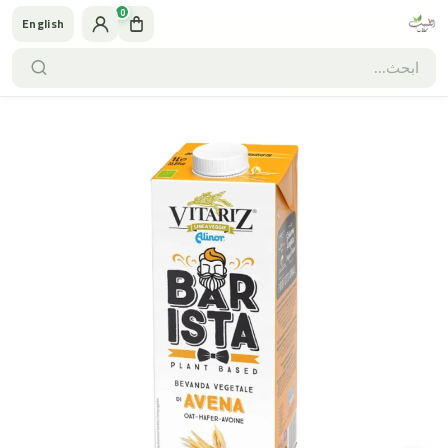
0
English