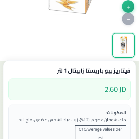
+
−
فيتاريز بيو باريستا زابيتال 1 لتر
2.60 JD
المكونات:
ماء، شوفان عضوي (12%)، زيت عباد الشمس عضوي، ملح البحر
0
10
Average values ​​per
ml