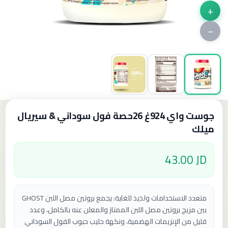
+
−
جوست واي 924غ 26حصة فول سوداني & سيريال
ميلك
43.00 JD
متعدد الاستخدامات ولذيذ للغاية: يجمع بروتين مصل اللبن GHOST
بين مزيج بروتين مصل اللبن الممتاز والمعلن عنه بالكامل، وعدد
قليل من الإنزيمات الهضمية، ونكهة حليب حبوب الفول السوداني