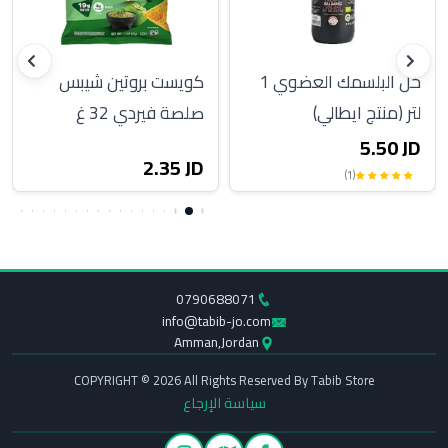
خل البلسمك العضوي 1
كويست بروتين شيبس
لتر (منتج ايطالي)
صلصة فيردي 32 غ
5.50 JD
2.35 JD
(1)
0790688071
info@tabib-jo.com
Amman,Jordan
COPYRIGHT © 2026 All Rights Reserved By Tabib Store
سياسة الإرجاع