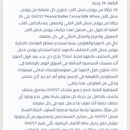
الرائعة. 26 وجبة.
26 جرامًا من بروتين مصل اللبن: تحتوي كل ملعقة من بروتين
مصل اللبن GHOST Peanut Butter Cereal Milk Whey على 26
جرامًا من بروتين مصل اللبن النقي والمعلن عنه بالكامل. اقلب
العلبة للحصول على تفصيل لعدد جرامات بروتين مصل اللبن
المعزول والمركز والمحلل المائي في كل ملعقة.
خالٍ من الصويا والغلوتين: بينما تستخدم معظم العلامات التجارية
بروتين مصل اللبن المخفف بالصويا، اخترنا استخدام بروتين مصل
اللبن المخفف بالصويا فقط. لماذا؟ بادئ ذي بدء، يعد فول الصويا
أحد مسببات الحساسية الشائعة في السوق اليوم. بالإضافة إلى
ذلك، تحتوي فول الصويا على فيتويستروجينات تحاكي هرمونات
الاستروجين الطبيعية في الجسم، وهو أمر غير جيد لأي شخص.
وخالي من الغلوتين. هذا يكفي.
الشفافية التامة: تتميز جميع منتجات GHOST بملصق شفاف
يكشف بالكامل عن جرعة كل مكون نشط. يعني عدم وجود أي
خلطات خاصة أنك تعرف ما تحصل عليه في كل مغرفة.
كن مرئيًا: بصفتها علامة تجارية متميزة لأسلوب الحياة النشط،
تعمل GHOST على تمكين المستخدمين وتمكينهم من أن يكونوا
مرئيين خارج جدران صالة الألعاب الرياضية. يأتي اسم GHOST
والشعار "كن مرئيًا" من ذلك الشعور بالتواجد خلف الكواليس