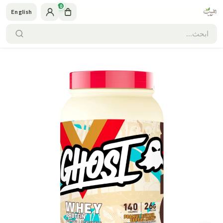
0
English