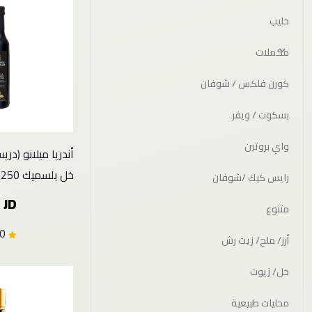
حليب
مكملات
كورن فلكس / شوفان
بسكوت / ويفر
واي بروتين
أندريا ميلانو (در
خل بلسميك 250 مل
رايس كيك /شوفان
 JD
متنوع
5.0 (1)
أرز/ ملح/ زيت رش
خل/ زيوت
محليات طبيعية