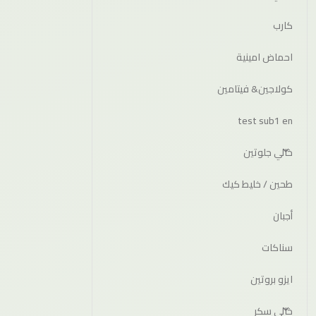
كارب
احماض امينية
كولاجين& فيتامين
test sub1 en
خالي جلوتين
طحين / خليط كيك
أجبان
سناكات
ايزو بروتين
خالي سكر