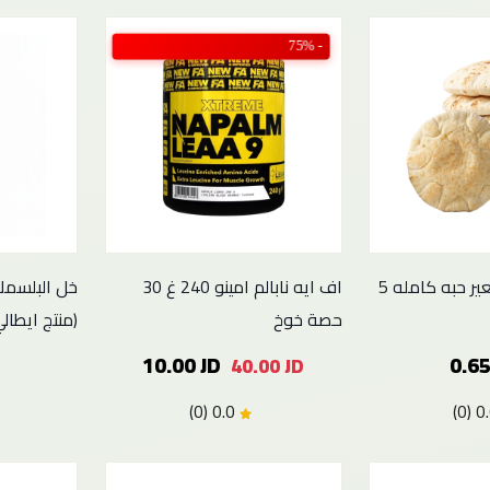
- 75%
روابي فرح خبز شعير حبه كامله 5
اف ايه نابالم امينو 240 غ 30
حصة خوخ
(منتج ايطالي
10.00 JD
0.65
40.00 JD
0.0 (0)