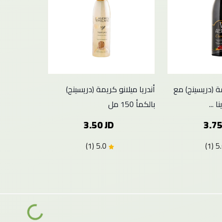
مة (دريسينج) مع
أندريا ميلانو كريمة (دريسينج)
...
بالكمأ 150 مل
3.50 JD
3.75
5.0 (1)