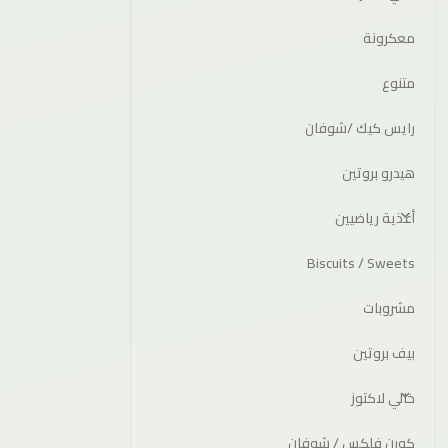
معكرونة
متنوع
رايس كيك /شوفان
هيدرو بروتين
أغذية رياضيين
Biscuits / Sweets
مشروبات
بيف بروتين
خالي لاكتوز
كورن فلكس / شوفان