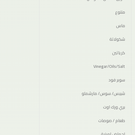
متنوع
ماس
شكولاتة
كرياتين
Vinegar/Oils/Salt
سوبر فود
شيبس/ سوس/ مارشملو
بري ورك اوت
طعام / صوصات
احماض امينية