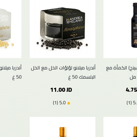
يسينج) الكمأة مع
أندريا ميلانو لؤلؤات الخل مع الخل
أندريا ميلان
البلسمك 50 غ
50 غ
11.00 JD
4.75
5.0 (1)