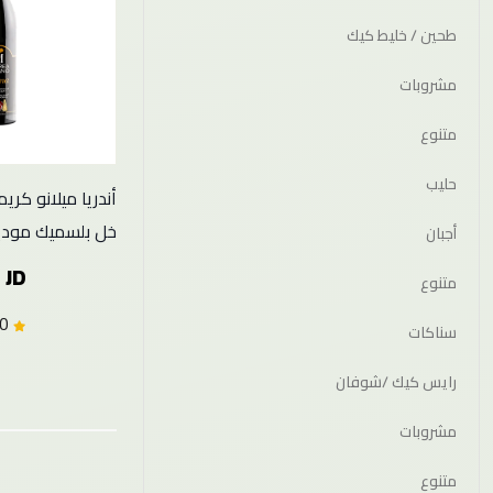
طحين / خليط كيك
مشروبات
متنوع
حليب
أندريا ميلانو كري
خل بلسميك مودينا 
أجبان
 JD
متنوع
5.0 (1)
سناكات
رايس كيك /شوفان
مشروبات
متنوع