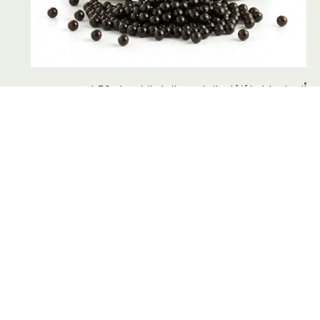
أندريا ميلانو لؤلؤات الخل مع الخل البلسمك 50 غ
11.00 JD
5.0 (1)