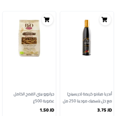
أندريا ميلانو كريمة (دريسينج)
جرانورو بيني القمح الكامل
مع خل بلسميك مودينا 250 مل
عضوية 500غ
1.50 JD
3.75 JD