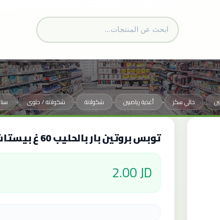
ين
خالي سكر
أغذية رياضيين
شكولاتة
شكولاتة / حلوى
سنا
•
•
•
•
•
توبس بروتين بار بالحليب 60 غ بيستاشيو
2.00 JD