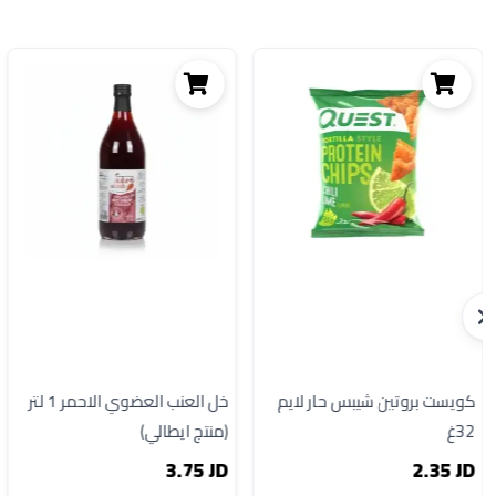
كويست بروتين شيبس حار لايم
خل العنب العضوي الاحمر 1 لتر
32غ
(منتج ايطالي)
3.75 JD
2.35 JD