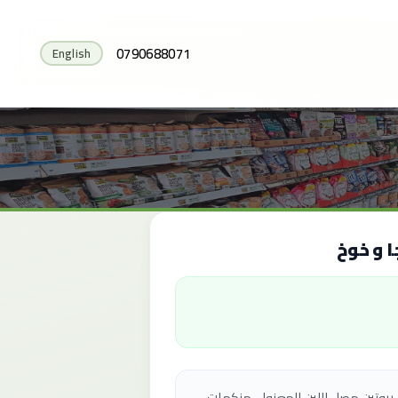
0790688071
English
، بروتين مصل اللبن المعزول، منكهات