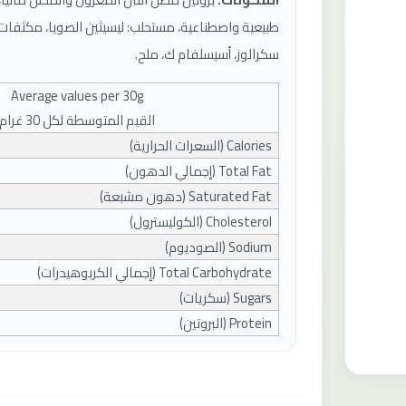
طبيعية واصطناعية، مستحلب: ليسيثين الصويا، مكثفات: 
سكرالوز، أسيسلفام ك، ملح.
Average values ​​per
30
g
القيم المتوسطة لكل 30 غرام
Calories (
السعرات الحرارية
)
Total Fat (
إجمالي الدهون
)
Saturated Fat (
دهون مشبعة
)
Cholesterol (
الكوليسترول
)
Sodium (
الصوديوم
)
Total Carbohydrate (
إجمالي الكربوهيدرات
)
Sugars (
سكريات
)
Protein (
البروتين
)