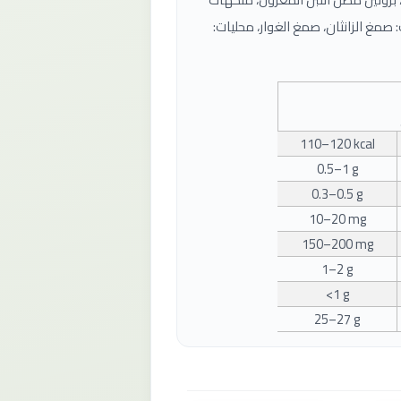
صمغ الزانثان، صمغ الغوار، محليات:
110–120 kcal
0.5–1 g
0.3–0.5 g
10–20 mg
150–200 mg
1–2 g
<1 g
25–27 g