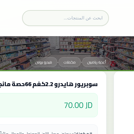
أغذية رياضيين
مكملات
هيدرو بروتين
•
•
سوبريور هايدرو 2.2كغم 66حصة مانجا و خوخ
70.00 JD
المكونات:
بروتين مصل اللبن المعزول والمحلل مائياً