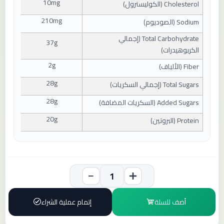
10mg
Cholesterol (
الكوليسترول
)
210mg
Sodium (
الصوديوم
)
Total Carbohydrate (
إجمالي
37g
الكربوهيدرات
)
2g
Fiber (
الألياف
)
28g
Total Sugars (
إجمالي السكريات
)
28g
Added Sugars (
السكريات المضافة
)
20g
Protein (
البروتين
)
أضف للسلة
إتمام عملية الشراء