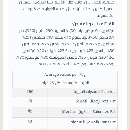
طبيعية، مصل اللبن، حليب خالي الدسم، نشا التابيوكا، ليسيثين
الصويا، كازين، نخالة الأرز، عسل، صمغ الغوار، ملح، كربونات
الكالسيوم.
الفيتامينات والمعادن:
فيتامين د 0 ميكروجرام (0%)، كالسيوم 290 ملجم (20%)، حديد
9.1 ملجم (50%)، بوتاسيوم 410 ملجم (8%)، فيتامين أ 25%،
فيتامين ج 25%، فيتامين هـ 25%، ثيامين 25%، ريبوفلافين
30%، نياسين 25%، فيتامين ب6 25%، فولات 40%، فيتامين
ب12 30%، بيوتين 25%، حمض البانتوثينيك 30%، فوسفور 30%،
يود 25%، ماغنيسيوم 25%، زنك 35%، نحاس 80%.
Average values ​​per
75
g
القيم المتوسطة لكل 75 غرام
Calories (
السعرات الحرارية
)
280
7g
Total Fat (
إجمالي الدهون
)
6g
Saturated Fat (
الدهون المشبعة
)
0g
Trans Fat (
الدهون المتحولة
)