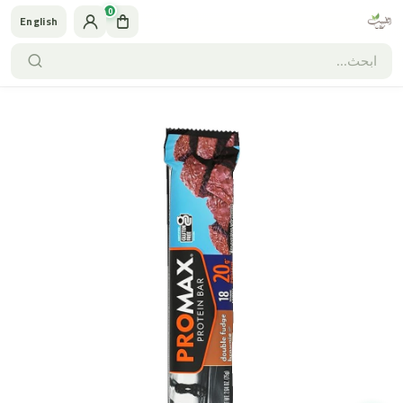
0
English