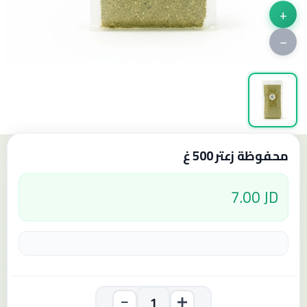
+
−
محفوظة زعتر 500 غ
7.00 JD