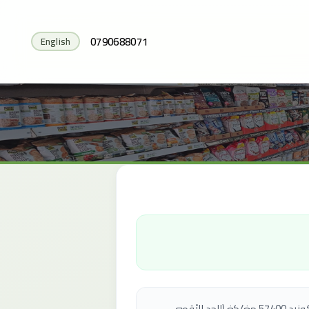
0790688071
English
لاكتوز (من الحليب)، محليات: ستيفيول غليكوزيد 57400 مغ/كغ (الحد الأقصى