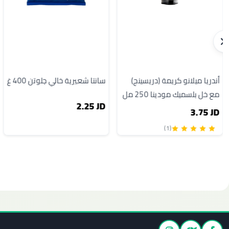
أندريا ميلانو كريمة (دريسينج)
سانتا شعيرية خالي جلوتن 400 غ
مع خل بلسميك مودينا 250 مل
2.25 JD
3.75 JD
(1)