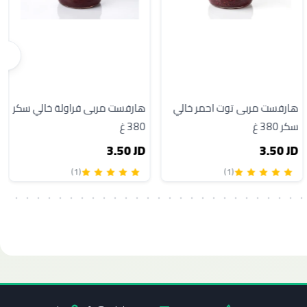
هارفست مربى توت احمر خالي
هارفست مربى فراولة خالي سكر
سكر 380 غ
380 غ
3.50 JD
3.50 JD
(1)
(1)