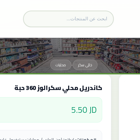
خالي سكر
محليات
•
كاندريل محلي سكرالوز 360 حبة
5.50 JD
المكونات: